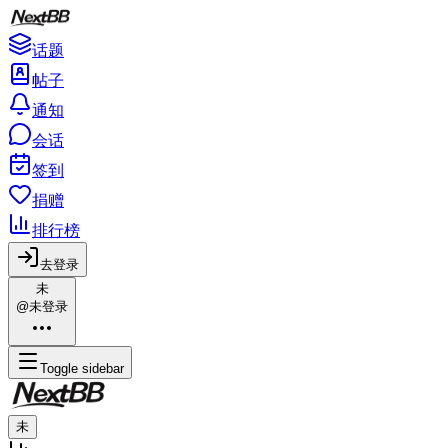
话题
帖子
通知
会话
签到
捐赠
排行榜
去登录
未
@未登录
Toggle sidebar
未