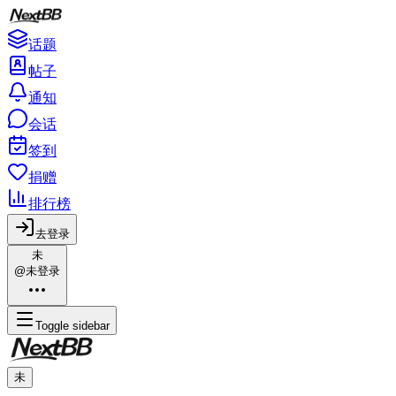
话题
帖子
通知
会话
签到
捐赠
排行榜
去登录
未
@未登录
Toggle sidebar
未