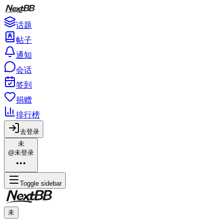
话题
帖子
通知
会话
签到
捐赠
排行榜
去登录
未
@未登录
Toggle sidebar
未