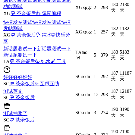
话题功能测试话题功能测试话题
180
2
180
功能测试
XG
xggz
2
293
天
天
XG
💬
茶余饭后
👍
氛围编程
快捷发帖测试快捷发帖测试快捷
发帖测试
182
1
182
XG
xggz
1
257
天
天
XG
💬
茶余饭后
💦
纯水
🌐
快乐分
享
新话题测试一下新话题测试一下
183
5
183
TA
tao
新话题测试一下
5
379
fei
天
天
TA
💬
茶余饭后
💦
纯水
🧨
工具
187
11
187
SC
scdn
11
292
好好好好好好
天
天
SC
💬
茶余饭后
✨
互帮互助
测试英文
187
12
187
SC
scdn
12
293
天
天
SC
💬
茶余饭后
190
3
190
SC
scdn
3
274
测试抽奖了
天
天
SC
💬
茶余饭后
190
7
190
SC
scdn
7
233