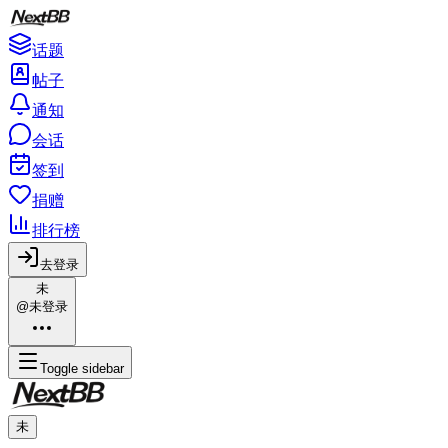
话题
帖子
通知
会话
签到
捐赠
排行榜
去登录
未
@未登录
Toggle sidebar
未