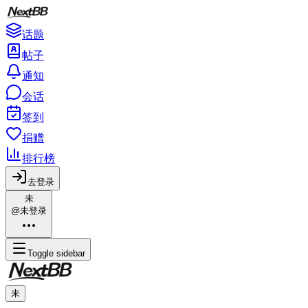
话题
帖子
通知
会话
签到
捐赠
排行榜
去登录
未
@未登录
Toggle sidebar
未