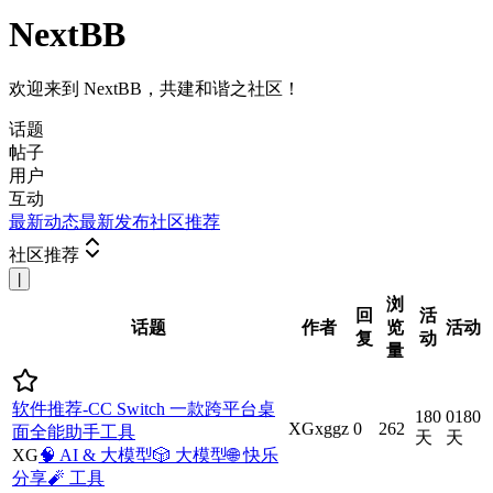
NextBB
欢迎来到 NextBB，共建和谐之社区！
话题
帖子
用户
互动
最新动态
最新发布
社区推荐
社区推荐
|
浏
回
活
话题
作者
览
活动
复
动
量
软件推荐-CC Switch 一款跨平台桌
180
0
180
XG
xggz
0
262
面全能助手工具
天
天
XG
🧠
AI & 大模型
🎲
大模型
🌐
快乐
分享
🧨
工具