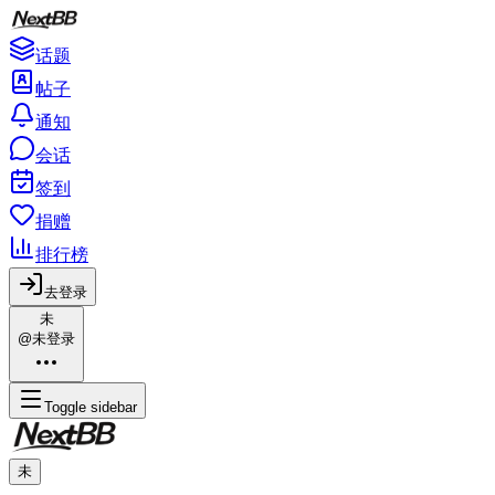
话题
帖子
通知
会话
签到
捐赠
排行榜
去登录
未
@未登录
Toggle sidebar
未