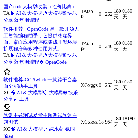
国产code大模型收集（性价比高）
180
0
180
TA
tao
TA
🧠
AI & 大模型
🎲
大模型
🌐
快乐
0
262
fei
天
天
分享
👍
氛围编程
软件推荐 - OpenCode 是一款开源人
工智能编程助手，它提供终端界
面、桌面应用程序或集成开发环境
180
0
180
TA
tao
0
249
扩展程序等多种使用方式。
天
天
fei
TA
🧠
AI & 大模型
🎲
大模型
🌐
快乐
分享
👍
氛围编程
🌟
OpenCode
软件推荐-CC Switch 一款跨平台桌
180
0
180
XG
xggz
0
263
面全能助手工具
天
天
XG
🧠
AI & 大模型
🎲
大模型
🌐
快乐
分享
🧨
工具
悬赏主题测试悬赏主题测试悬赏主
180
18
180
题测试
XG
xggz
18
954
天
天
XG
🧠
AI & 大模型
💦
纯水
👍
氛围
编程