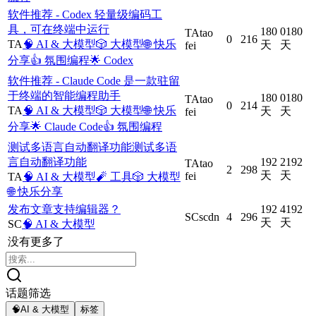
软件推荐 - Codex 轻量级编码工
具，可在终端中运行
180
0
180
TA
tao
0
216
TA
🧠
AI & 大模型
🎲
大模型
🌐
快乐
天
天
fei
分享
👍
氛围编程
🌟
Codex
软件推荐 - Claude Code 是一款驻留
于终端的智能编程助手
180
0
180
TA
tao
0
214
TA
🧠
AI & 大模型
🎲
大模型
🌐
快乐
天
天
fei
分享
🌟
Claude Code
👍
氛围编程
测试多语言自动翻译功能测试多语
言自动翻译功能
192
2
192
TA
tao
2
298
天
天
fei
TA
🧠
AI & 大模型
🧨
工具
🎲
大模型
🌐
快乐分享
发布文章支持编辑器？
192
4
192
SC
scdn
4
296
天
天
SC
🧠
AI & 大模型
没有更多了
话题筛选
🧠
AI & 大模型
标签