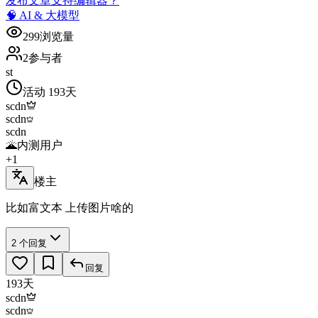
发布文章支持编辑器？
🧠
AI & 大模型
299
浏览量
2
参与者
s
t
活动
193天
scdn
scdn
scdn
🌋
内测用户
+
1
楼主
比如富文本 上传图片啥的
2
个回复
回复
193天
scdn
scdn