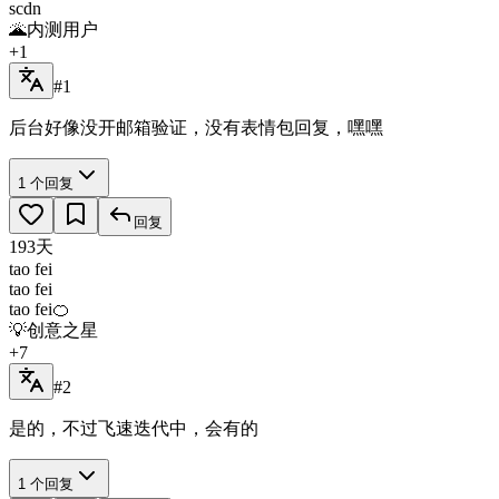
scdn
🌋
内测用户
+
1
#1
后台好像没开邮箱验证，没有表情包回复，嘿嘿
1
个回复
回复
193天
tao fei
tao fei
tao fei
🍊
💡
创意之星
+
7
#2
是的，不过飞速迭代中，会有的
1
个回复