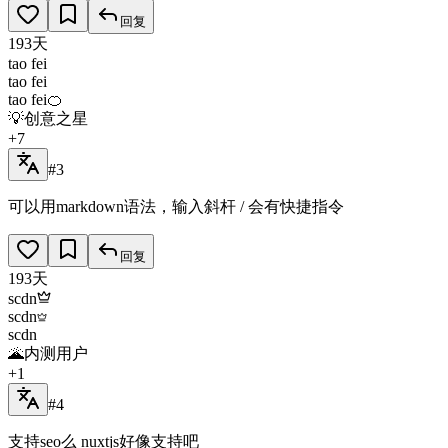
回复
193天
tao fei
tao fei
tao fei
🍊
💡
创意之星
+
7
#3
可以用markdown语法，输入斜杆 / 会有快捷指令
回复
193天
scdn
scdn
scdn
🌋
内测用户
+
1
#4
支持seo么 nuxtjs好像支持吧