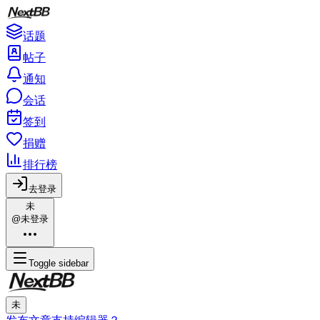
话题
帖子
通知
会话
签到
捐赠
排行榜
去登录
未
@未登录
Toggle sidebar
未